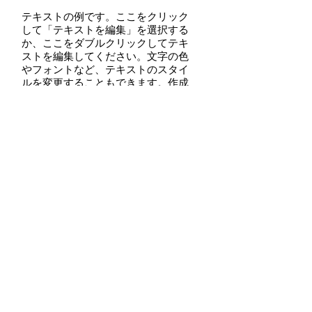
テキストの例です。ここをクリック
して「テキストを編集」を選択する
か、ここをダブルクリックしてテキ
ストを編集してください。文字の色
やフォントなど、テキストのスタイ
ルを変更することもできます。作成
したテキストは、ドラッグ & ドロッ
プで自由に移動できます。ホームペ
ージを紹介したり、あなたのことを
教えてあげたりしましょう。
メニューをダウンロード
>> 朝食バイキング
>> ランチ
>> ディナー
>> レセプション
しまなみ海道の島 大島の小さな宿